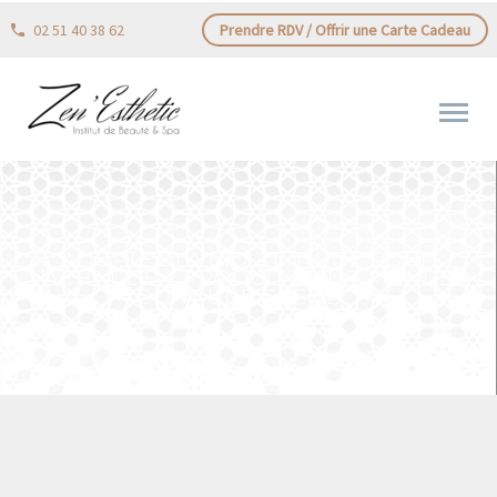
02 51 40 38 62
Prendre RDV / Offrir une Carte Cadeau
ADOPTEZ LA BIO ATTITUDE POUR
L’ACHAT DE 2 PRODUITS CINQ MONDES
DONT UNE CRÈME …