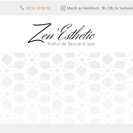
02 51 40 38 62
Mardi au Vendredi : 9h-19h, le Samed
CE MATIN, J’É
LA CHAPE