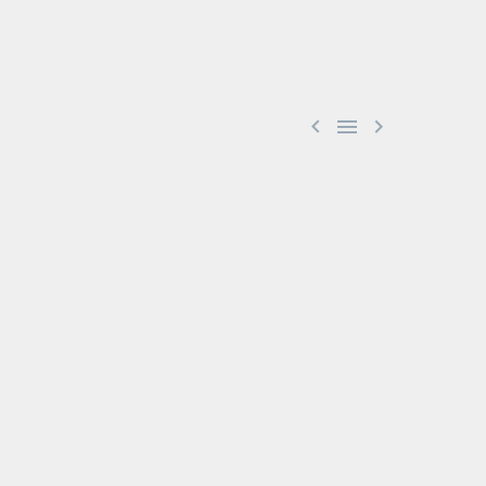


