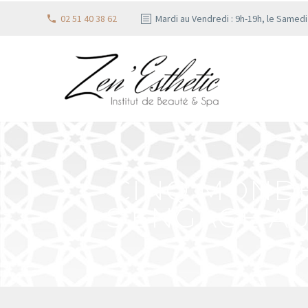
02 51 40 38 62
Mardi au Vendredi : 9h-19h, le Samed
CINQ MONDE
S’ENGAGE AU