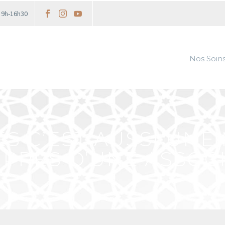
i 9h-16h30
Nos Soin
S C’EST AUSSI UNE
PRÈS D’UNE ASSOC