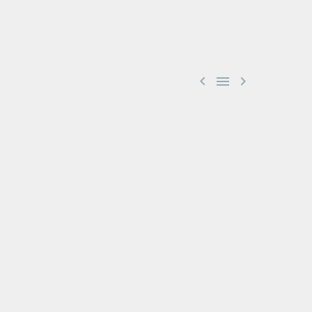


