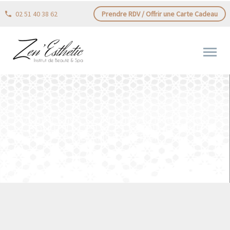
02 51 40 38 62
Prendre RDV / Offrir une Carte Cadeau
DÉBRIEFING CE MATIN AUTOUR D’UN
BON PTIT DEJ 🥐️ ET D’UNE BONNE
AMBIANCE. MERCI …