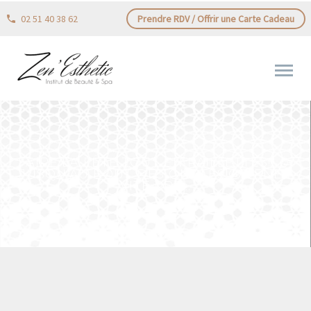
02 51 40 38 62
Prendre RDV / Offrir une Carte Cadeau
FAIRE LA FÊTE TOUT EN PAILLETTES!!! 🥳
JUSQU’AU BOUT DES ONGLES!🤩 VENEZ
VITE PRE…