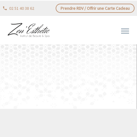
02 51 40 38 62
Prendre RDV / Offrir une Carte Cadeau
FÉLICITATIONS À MA MARIÉE DU JOUR.
UN PLAISIR POUR MOI DE T’AVOIR
MAQUILLÉE AL…