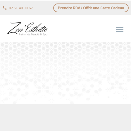
02 51 40 38 62
Prendre RDV / Offrir une Carte Cadeau
HO HO HO 🤶🤶🤶 EN CE JOLI DIMANCHE
JE ME FAIS UN PLAISIR DE VOUS
ACCUEILLIR À L’I…