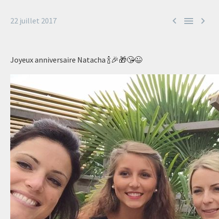



22 juillet 2017
Joyeux anniversaire Natacha 🍾🎉🎁😘😉