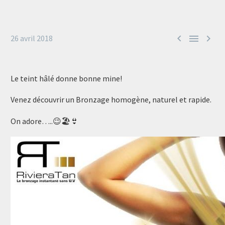



26 avril 2018
Le teint hâlé donne bonne mine!
Venez découvrir un Bronzage homogène, naturel et rapide.
On adore…..😉🏖👙