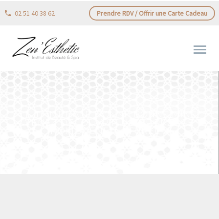
02 51 40 38 62
Prendre RDV / Offrir une Carte Cadeau
LE TEINT HÂLÉ DONNE BONNE MINE!
VENEZ DÉCOUVRIR UN BRONZAGE
HOMOGÈNE, NATUREL …