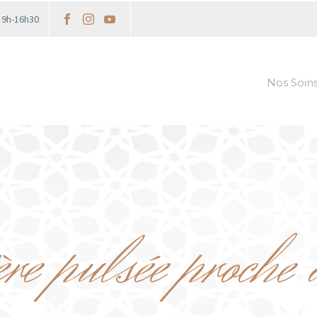
i 9h-16h30
Nos Soin
e pulsée proche 