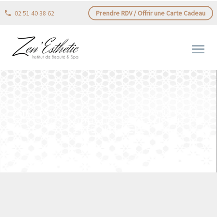
02 51 40 38 62
Prendre RDV / Offrir une Carte Cadeau
MEILLEURS VŒUX À VOUS TOUS ! QUE
TOUS VOS SOUHAITS SE RÉALISENT EN
CETTE NOUVELL…