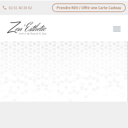
02 51 40 38 62
Prendre RDV / Offrir une Carte Cadeau
[ NEW – RITUEL DE GUILIN] ÇA Y EST,
ELLE EST ENFIN ARRIVÉE ! DÉCOUVREZ
L’ESSE…