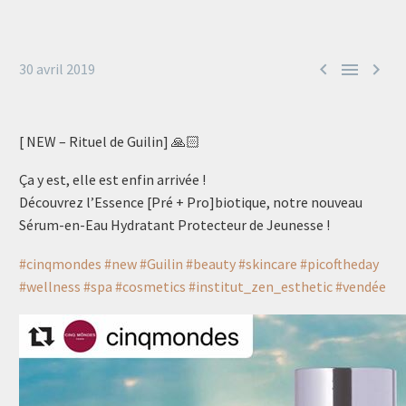



30 avril 2019
[ NEW – Rituel de Guilin] 🙏🏻
Ça y est, elle est enfin arrivée !
Découvrez l’Essence [Pré + Pro]biotique, notre nouveau
Sérum-en-Eau Hydratant Protecteur de Jeunesse !
#cinqmondes
#new
#Guilin
#beauty
#skincare
#picoftheday
#wellness
#spa
#cosmetics
#institut_zen_esthetic
#vendée