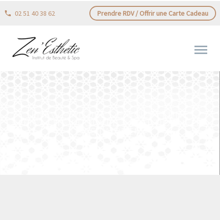
02 51 40 38 62
Prendre RDV / Offrir une Carte Cadeau
[ NEW – RITUEL DE GUILIN ] UNE
EFFICACITÉ PROUVÉE EXCEPTIONNELLE
! DÈS LA PREM…