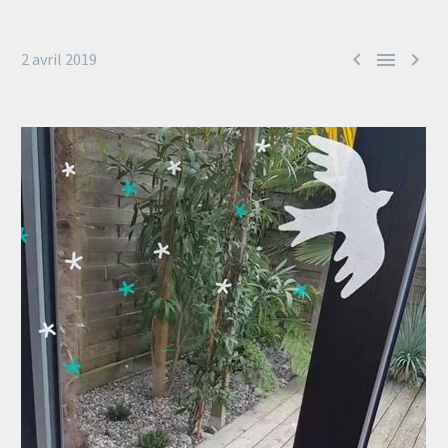



2 avril 2019