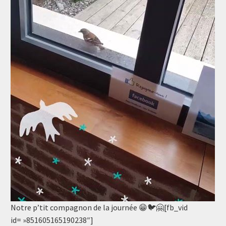
Notre p’tit compagnon de la journée 😁🐦🤗[fb_vid
id= »851605165190238″]