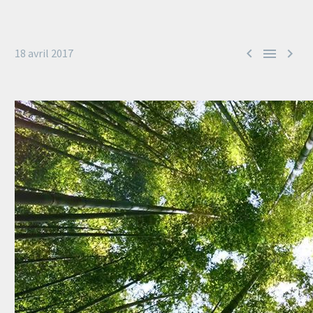



18 avril 2017