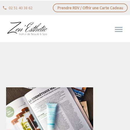
02 51 40 38 62
Prendre RDV / Offrir une Carte Cadeau