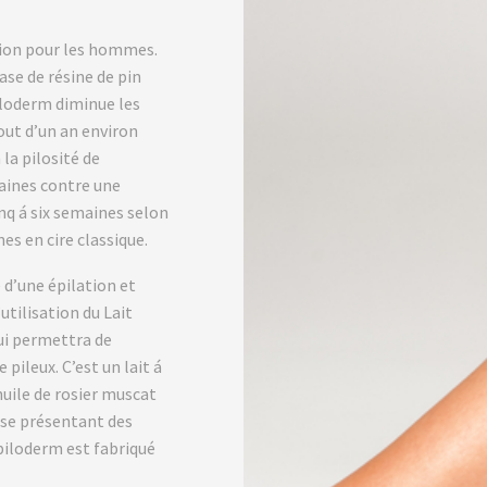
ation pour les hommes.
ase de résine de pin
iloderm diminue les
bout d’un an environ
 la pilosité de
maines contre une
inq á six semaines selon
nes en cire classique.
 d’une épilation et
utilisation du Lait
ui permettra de
 pileux. C’est un lait á
huile de rosier muscat
sse présentant des
piloderm est fabriqué