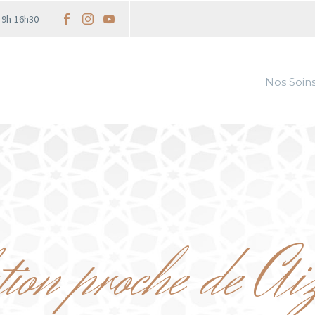
i 9h-16h30
Nos Soin
tion proche de A