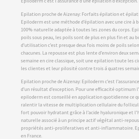
Epiloderm c’est l’assurance d’une épilation d’exception.
Epilation proche de Aizenay: Forfaits épilation et épil
Epiloderm est une méthode d’épilation avec une cire à b
100% naturelle adaptée à toutes les zones du corps. Ep
poils sous peau, les poils sont de plus en plus fin et au 
d’utilisation c’est presque deux fois moins de poils selon
chacunes. La repousse est plus lente d’environ deux se
semaine en cire classique, soit une epilation toute les c
les clientes et leur pilosité contre trois á quatres semai
Epilation proche de Aizenay: Epiloderm c’est l’assurance
d’un résultat d’exception. Pour une efficacité optimum l’
epiloderm est conseillé en application quotidienne ce q
ralentir la vitesse de multiplication cellulaire du follicule
fort pouvoir hydratant grâce à l’acide hyaluronique et l’
naturelle associé à un principe actif végétal anti-repou
propriétés anti-proliferatives et anti-inflammatoire. E
en France.