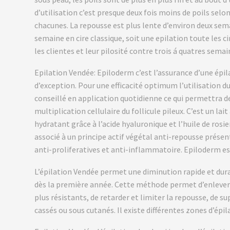
d’utilisation c’est presque deux fois moins de poils selon
chacunes. La repousse est plus lente d’environ deux se
semaine en cire classique, soit une epilation toute les c
les clientes et leur pilosité contre trois á quatres semai
Epilation Vendée: Epiloderm c’est l’assurance d’une épil
d’exception. Pour une efficacité optimum l’utilisation d
conseillé en application quotidienne ce qui permettra de 
multiplication cellulaire du follicule pileux. C’est un lait
hydratant grâce à l’acide hyaluronique et l’huile de rosi
associé à un principe actif végétal anti-repousse prése
anti-proliferatives et anti-inflammatoire. Epiloderm es
L’épilation Vendée permet une diminution rapide et dur
dès la première année. Cette méthode permet d’enlever l
plus résistants, de retarder et limiter la repousse, de su
cassés ou sous cutanés. Il existe différentes zones d’épil