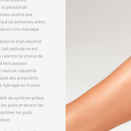
 la pilosité de
maines contre une
inq á six semaines selon
nes en cire classique.
ation et d’un résultat
u Lait epiloderm est
ralentir la vitesse de
 á fort pouvoir
er muscat naturelle
ntant des propriétés
t fabriqué en France.
able du système pileux
es poils et duvets les
pprimer les poils
ation.