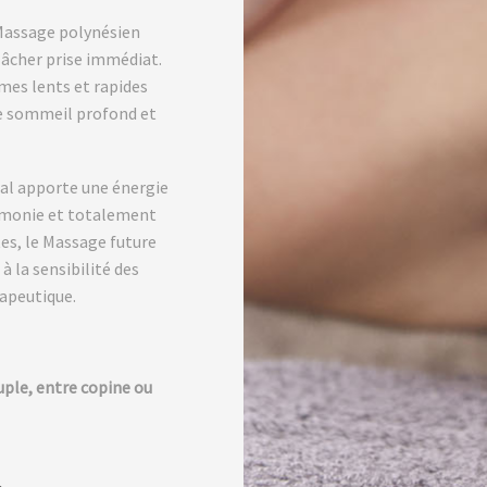
 Massage polynésien
 lâcher prise immédiat.
mes lents et rapides
 le sommeil profond et
al apporte une énergie
harmonie et totalement
es, le Massage future
 la sensibilité des
apeutique.
uple, entre copine ou