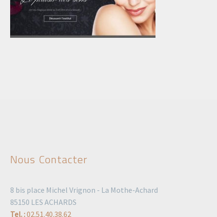
Nous Contacter
8 bis place Michel Vrignon - La Mothe-Achard
85150 LES ACHARDS
Tel. :
02.51.40.38.62