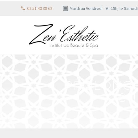
02 51 40 38 62
Mardi au Vendredi : 9h-19h, le Samed
PROLONGER
SU