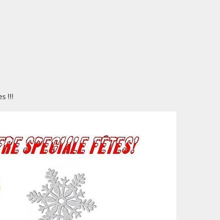
s !!!