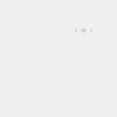


