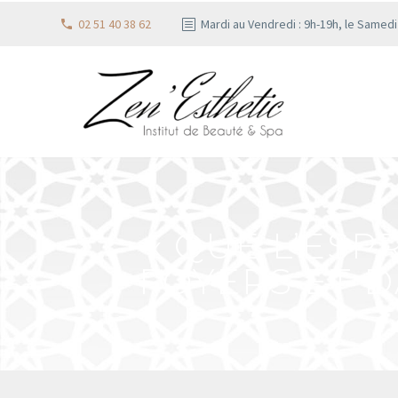
02 51 40 38 62
Mardi au Vendredi : 9h-19h, le Samed
« QUE L’ES
FOYERS ET D