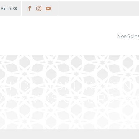
i 9h-16h30
Nos Soin
PRIT DE NOËL RAYON
ANS VOS CŒURS ! » 