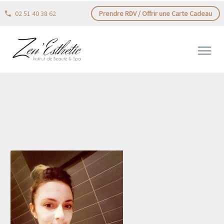
02 51 40 38 62
Prendre RDV / Offrir une Carte Cadeau