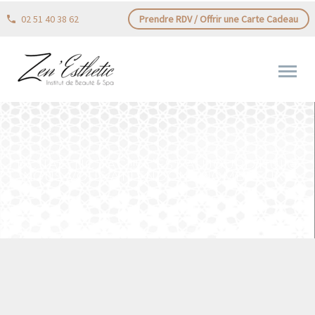
02 51 40 38 62
Prendre RDV / Offrir une Carte Cadeau
TIC TAC TIC TAC !!! C’EST AUJOURD’HUI!🤩
NOUS VOUS ATTENDONS NOMBREUX…️️