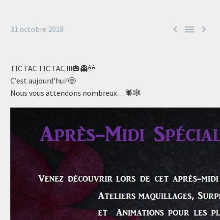



31 octobre 2018
TIC TAC TIC TAC !!!🎃👻💀
C’est aujourd’hui!🤩
Nous vous attendons nombreux…🕷️🕸️