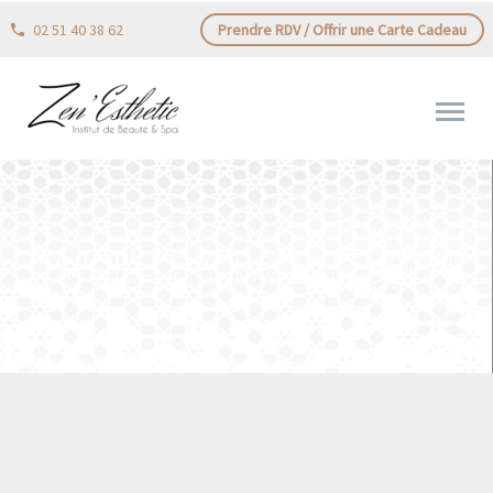
02 51 40 38 62
Prendre RDV / Offrir une Carte Cadeau
UNE PURE MERVEILLE 🤗. A DÉCOUVRIR
!!!![ RITUEL D’OKINAWA – JAPON ] …