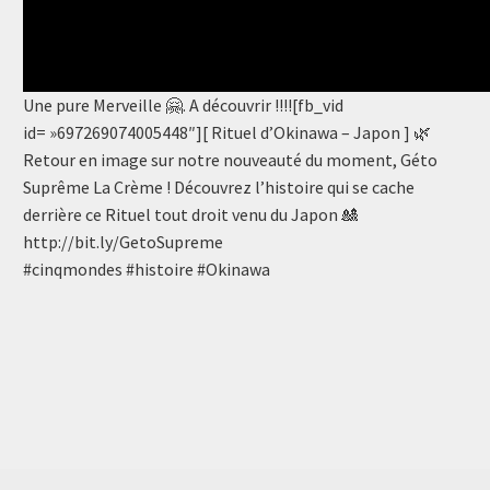
Une pure Merveille 🤗. A découvrir !!!![fb_vid
id= »697269074005448″][ Rituel d’Okinawa – Japon ] 🌿
Retour en image sur notre nouveauté du moment, Géto
Suprême La Crème ! Découvrez l’histoire qui se cache
derrière ce Rituel tout droit venu du Japon 🎎
http://bit.ly/GetoSupreme
#cinqmondes #histoire #Okinawa