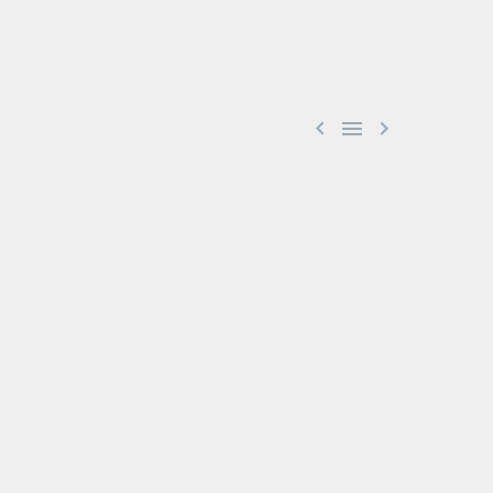


