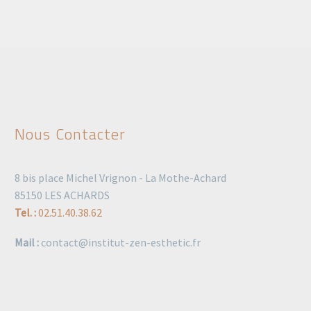
Nous Contacter
8 bis place Michel Vrignon - La Mothe-Achard
85150 LES ACHARDS
Tel. :
02.51.40.38.62
Mail :
contact@institut-zen-esthetic.fr