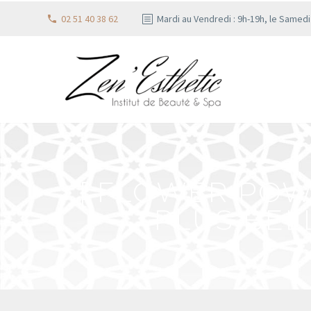
02 51 40 38 62
Mardi au Vendredi : 9h-19h, le Samed
[ FLOWER POW
PLUS BELL