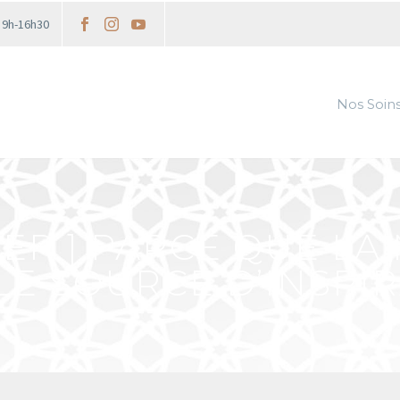
i 9h-16h30
Nos Soin
ER ] PARCE QUE LA 
E SOURCE D’INSPIR