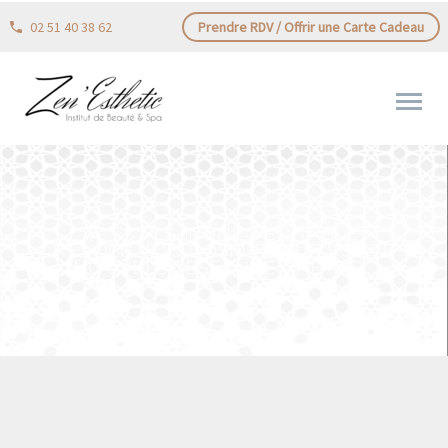
02 51 40 38 62
Prendre RDV / Offrir une Carte Cadeau
IL EST LÀ !!! UNE VÉRITABLE
RÉVOLUTION COSMÉTIQUE VOTRE
NOUVELLE ESSENCE PRÉ+PR…