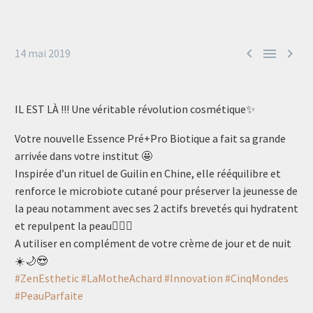



14 mai 2019
IL EST LÀ !!! Une véritable révolution cosmétique✨
Votre nouvelle Essence Pré+Pro Biotique a fait sa grande
arrivée dans votre institut 🤩
Inspirée d’un rituel de Guilin en Chine, elle rééquilibre et
renforce le microbiote cutané pour préserver la jeunesse de
la peau notamment avec ses 2 actifs brevetés qui hydratent
et repulpent la peau💆🏻‍♀️
A utiliser en complément de votre crème de jour et de nuit
☀️🌙😍
#ZenEsthetic
#LaMotheAchard
#Innovation
#CinqMondes
#PeauParfaite